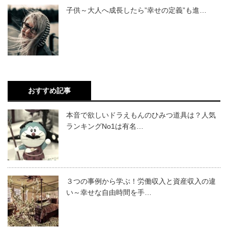
子供～大人へ成長したら”幸せの定義”も進…
おすすめ記事
本音で欲しいドラえもんのひみつ道具は？人気
ランキングNo1は有名…
３つの事例から学ぶ！労働収入と資産収入の違
い～幸せな自由時間を手…