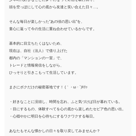
頭を空っぽにして心の底から友達と笑い合えた日々…。
そんな毎日が楽しかった"あの頃の思い出"を、
童心に返って今の生活に重ね合わせているからです。
基本的に目立ちたくはないため、
現在は、自社（法人）で借り上げた
都内の「マンションの一室」で、
トレードと情報発信をしながら、
ひっそりと引きこもって生活しています。
まさにボクだけの秘密基地です！ (｀・ω・´)ｷﾘｯ
・好きなことに没頭し、時間を忘れ、ふと気づけば日が暮れている。
・目にするもの、体験すべてを心の底から楽しめたセピア色の思い出。
・心穏やかに明日を心待ちにするワクワクする毎日。
あなたもそんな懐かしの日々を取り戻してみませんか？