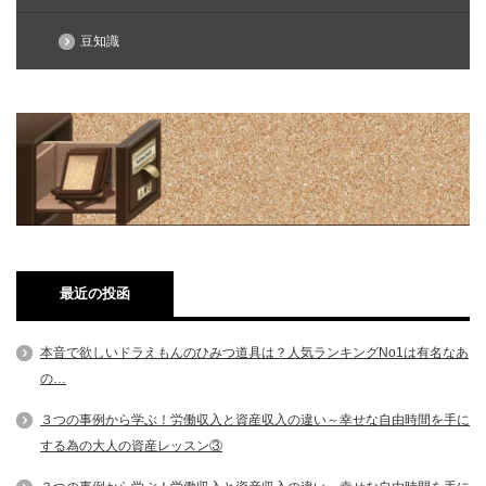
豆知識
最近の投函
本音で欲しいドラえもんのひみつ道具は？人気ランキングNo1は有名なあ
の…
３つの事例から学ぶ！労働収入と資産収入の違い～幸せな自由時間を手に
する為の大人の資産レッスン③