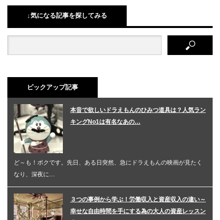
↓気になる記事を探してみる
ピックアップ記事
本音で欲しいドラえもんのひみつ道具は？人気ラン
キングNo1は有名なあの…
ど～も！ボクです。先日、ある日突然、急にドラえもんの映画が見たく
なり、深夜に…
３つの事例から学ぶ！労働収入と資産収入の違い～
幸せな自由時間を手にする為の大人の資産レッスン