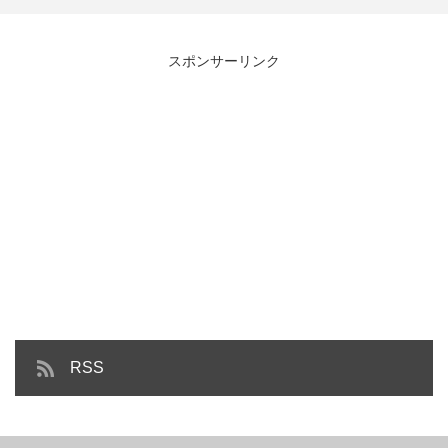
【コーヒー豆知識】個性豊かなフ
全部やればアクセス１０倍！？ブ
スポンサーリンク
レーバーの種類を知ろう！バ…
ログ、YouTube、Fa…
RSS